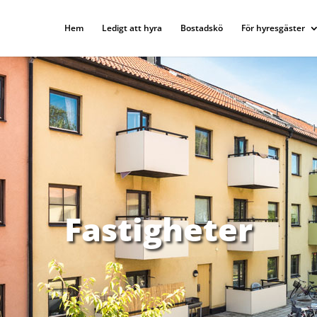
Hem
Ledigt att hyra
Bostadskö
För hyresgäster
Fastigheter