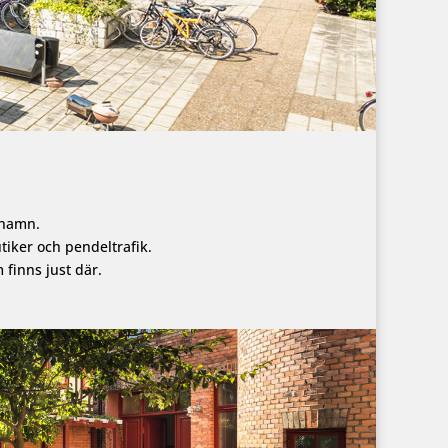
lshamn.
utiker och pendeltrafik.
 finns just där.