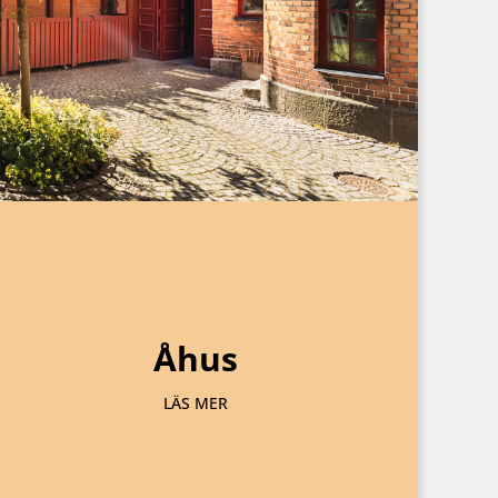
Åhus
LÄS MER