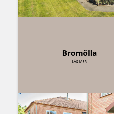
Bromölla
LÄS MER