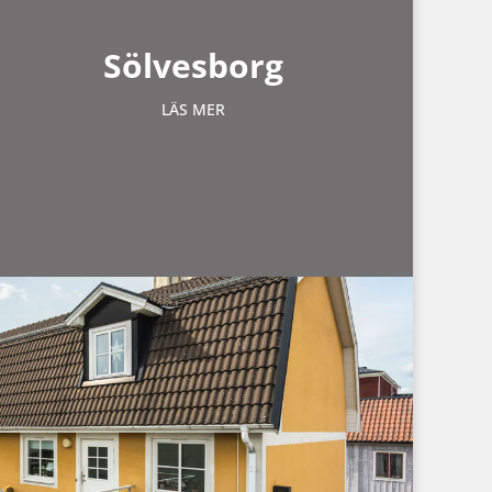
Sölvesborg
LÄS MER