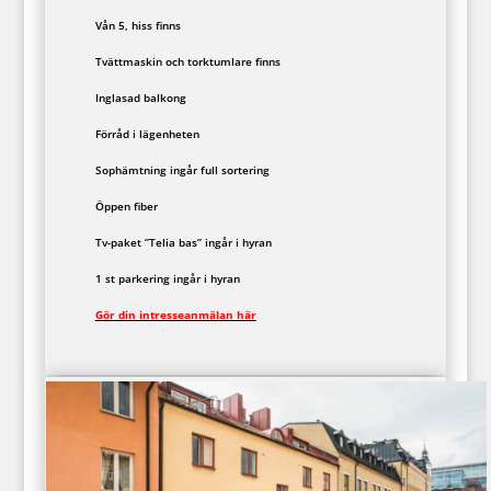
Vån 5, hiss finns
Tvättmaskin och torktumlare finns
Inglasad balkong
Förråd i lägenheten
Sophämtning ingår full sortering
Öppen fiber
Tv-paket ”Telia bas” ingår i hyran
1 st parkering ingår i hyran
Gör din intresseanmälan här