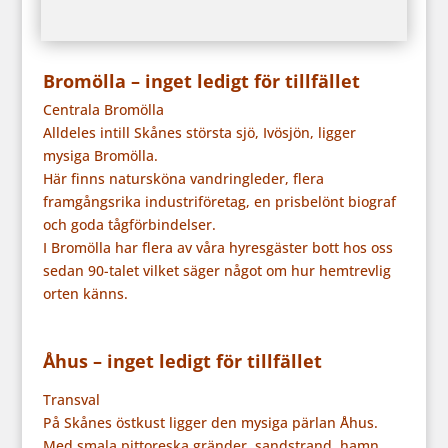
Bromölla – inget ledigt för tillfället
Centrala Bromölla
Alldeles intill Skånes största sjö, Ivösjön, ligger
mysiga Bromölla.
Här finns natursköna vandringleder, flera
framgångsrika industriföretag, en prisbelönt biograf
och goda tågförbindelser.
I Bromölla har flera av våra hyresgäster bott hos oss
sedan 90-talet vilket säger något om hur hemtrevlig
orten känns.
Åhus – inget ledigt för tillfället
Transval
På Skånes östkust ligger den mysiga pärlan Åhus.
Med smala pittoreska gränder, sandstrand, hamn