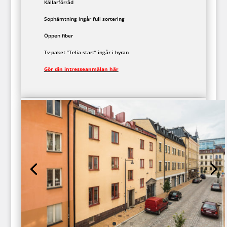
Källarförråd
Sophämtning ingår full sortering
Öppen fiber
Tv-paket ”Telia start” ingår i hyran
Gör din intresseanmälan här