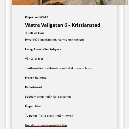
Objekts-id 63-11
Västra Vallgatan 6 – Kristianstad
3 RoK 70 kvm
Hyra 9477 kr/mån (inkl värme och vatten)
Ledig 1 nov eller tidigare
Vån 2, ej hiss
Tvättmaskin, torktumlare och diskmaskin finns
Fransk balkong
Källarförråd
Sophämtning ingår full sortering
Öppen fiber
Tv-paket ”Telia start” ingår i hyran
Gör din intresseanmälan här