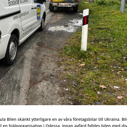
 Bilen skänkt ytterligare en av våra företagsbilar till Ukraina. Bi
ll en hjälporganisation i Odessa. Innan avfärd fylldes bilen med di