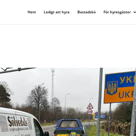
Hem
Ledigt att hyra
Bostadskö
För hyresgäster